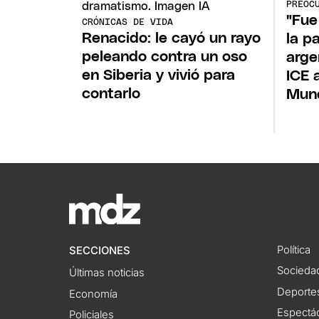
PREOC
"Fue
CRÓNICAS DE VIDA
Renacido: le cayó un rayo
la p
peleando contra un oso
arge
en Siberia y vivió para
ICE 
contarlo
Mund
Política
SECCIONES
Socieda
Últimas noticias
Deporte
Economía
Espectác
Policiales