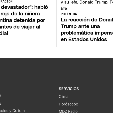
UPACIÓN
 devastador": habló
areja de la niñera
POLÉMICA
La reacción de Dona
ntina detenida por
Trump ante una
antes de viajar al
problemática impen
ial
en Estados Unidos
SERVICIOS
d
Clima
s
Horóscopo
ulos y Cultura
MDZ Radio