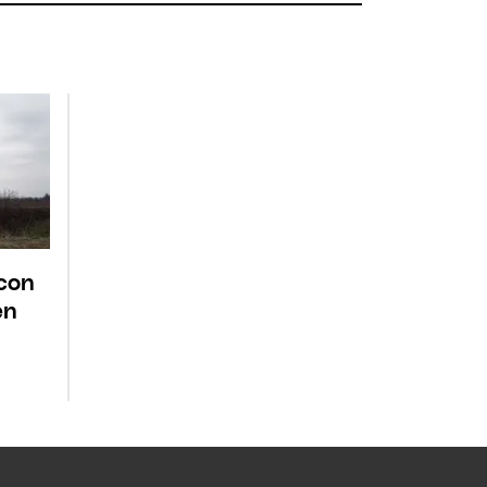
con
en
l