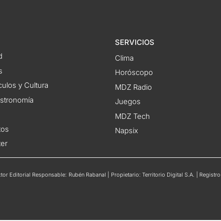
SERVICIOS
d
Clima
s
Horóscopo
ulos y Cultura
MDZ Radio
astronomía
Juegos
MDZ Tech
tos
Napsix
ter
or Editorial Responsable: Rubén Rabanal | Propietario: Territorio Digital S.A. | Regis