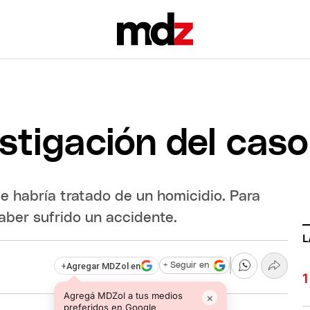
estigación del cas
e habría tratado de un homicidio. Para
haber sufrido un accidente.
L
+
Agregar MDZol en
+ Seguir en
Agregá MDZol a tus medios
×
preferidos en Google