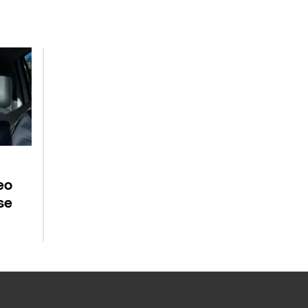
eo
se