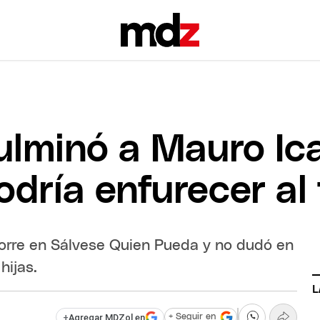
lminó a Mauro Icar
dría enfurecer al 
orre en Sálvese Quien Pueda y no dudó en
hijas.
L
+
Agregar MDZol en
+ Seguir en