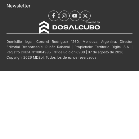
Newsletter
Domicilio legal: Coronel Rodríguez 1260, Mendoza, Argentina. Director
Editorial Responsable: Rubén Rabanal | Propietario: Territorio Digital S.A. |
Registro DNDA N°11804985 | Nº de Edición 6939 | 07 de agosto de 2026
Copyright 2026 MDZol. Todos los derechos reservados.