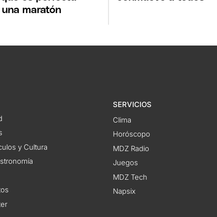
 una maratón
SERVICIOS
d
Clima
s
Horóscopo
ulos y Cultura
MDZ Radio
astronomía
Juegos
MDZ Tech
tos
Napsix
ter