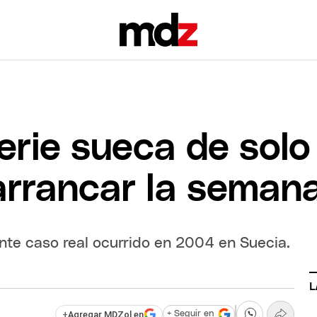
serie sueca de sol
 arrancar la seman
nte caso real ocurrido en 2004 en Suecia.
L
+
Agregar MDZol en
+ Seguir en