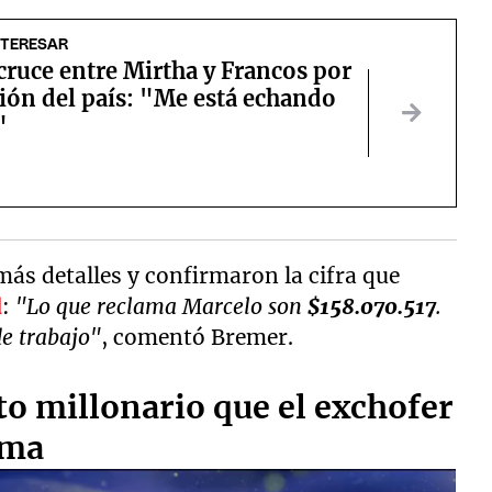
NTERESAR
cruce entre Mirtha y Francos por
ción del país: "Me está echando
"
más detalles y confirmaron la cifra que
d
:
"Lo que reclama Marcelo son
$158.070.517
.
de trabajo"
, comentó Bremer.
to millonario que el exchofer
ama