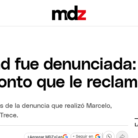
 fue denunciada: e
nto que le reclam
es de la denuncia que realizó Marcelo,
Trece.
L
+
Agregar MDZol en
+ Seguir en