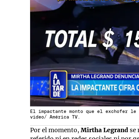
El impactante monto que el exchofer le
video/ América TV.
Por el momento,
Mirtha Legrand
se 
referido ni en redes sociales ni por g