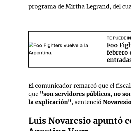
programa de Mirtha Legrand, del cua
TE PUEDE I
Foo Figh
febrero 
entrada
El comunicador remarcó que el fisca
que
"son servidores públicos, no son
la explicación"
, sentenció
Novaresi
Luis Novaresio apuntó co