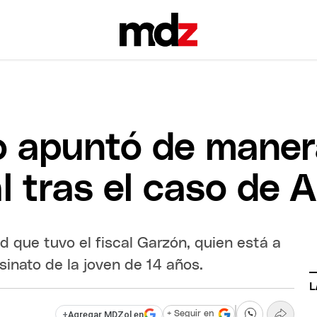
o apuntó de maner
al tras el caso de
d que tuvo el fiscal Garzón, quien está a
sinato de la joven de 14 años.
L
+
Agregar MDZol en
+ Seguir en