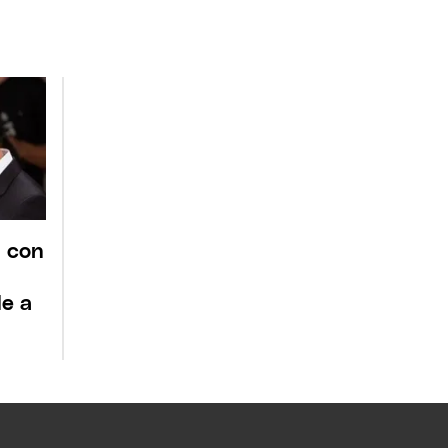
a con
e a