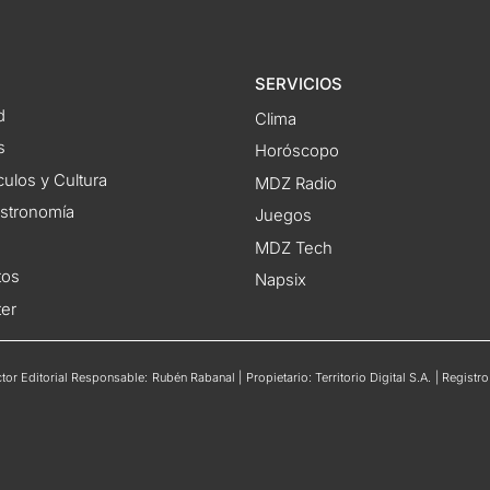
SERVICIOS
d
Clima
s
Horóscopo
ulos y Cultura
MDZ Radio
astronomía
Juegos
MDZ Tech
tos
Napsix
ter
or Editorial Responsable: Rubén Rabanal | Propietario: Territorio Digital S.A. | Regis