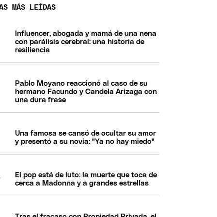
AS MÁS LEÍDAS
Influencer, abogada y mamá de una nena
con parálisis cerebral: una historia de
resiliencia
Pablo Moyano reaccionó al caso de su
hermano Facundo y Candela Arizaga con
una dura frase
Una famosa se cansó de ocultar su amor
y presentó a su novia: "Ya no hay miedo"
El pop está de luto: la muerte que toca de
cerca a Madonna y a grandes estrellas
Tras el fracaso con Propiedad Privada, el