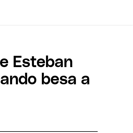
de Esteban
uando besa a