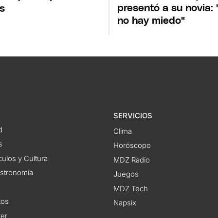
presentó a su novia: 
s
no hay miedo"
SERVICIOS
d
Clima
s
Horóscopo
ulos y Cultura
MDZ Radio
astronomía
Juegos
MDZ Tech
tos
Napsix
ter