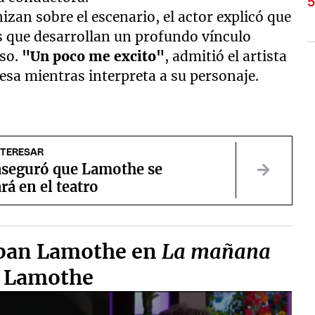
nizan sobre el escenario, el actor explicó que
s que desarrollan un profundo vínculo
rso.
"Un poco me excito"
, admitió el artista
esa mientras interpreta a su personaje.
NTERESAR
aseguró que Lamothe se
á en el teatro
teban Lamothe en
La mañana
n Lamothe