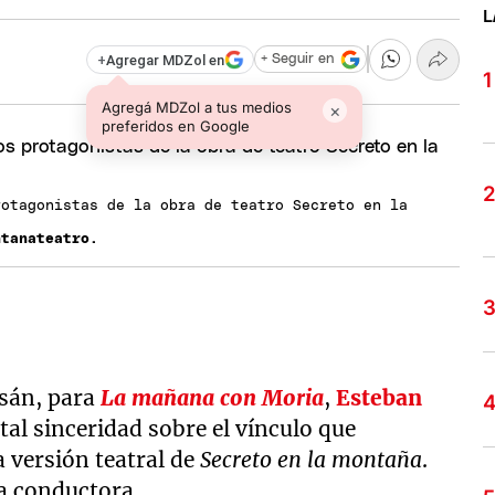
L
+
Agregar MDZol en
+ Seguir en
Agregá MDZol a tus medios
×
preferidos en Google
rotagonistas de la obra de teatro Secreto en la
ntanateatro.
asán, para
La mañana con Moria
,
Esteban
tal sinceridad sobre el vínculo que
a versión teatral de
Secreto en la montaña
.
la conductora.