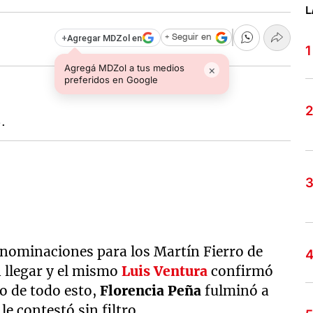
L
+
Agregar MDZol en
+ Seguir en
Agregá MDZol a tus medios
×
preferidos en Google
e.
 nominaciones para los Martín Fierro de
n llegar y el mismo
Luis Ventura
confirmó
o de todo esto,
Florencia Peña
fulminó a
e contestó sin filtro.