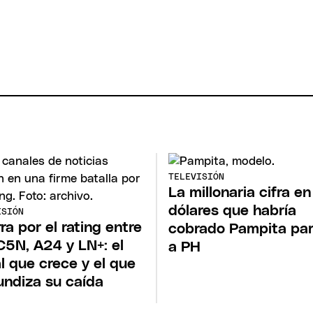
TELEVISIÓN
La millonaria cifra en
dólares que habría
ISIÓN
ra por el rating entre
cobrado Pampita para
C5N, A24 y LN+: el
a PH
l que crece y el que
undiza su caída