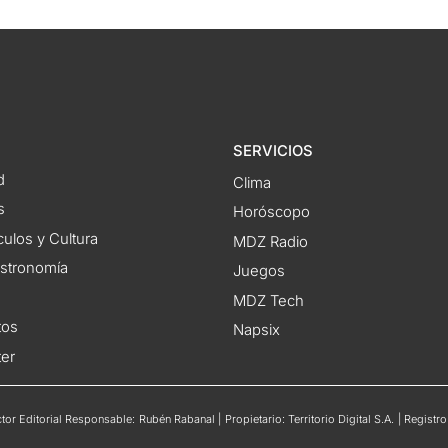
SERVICIOS
d
Clima
s
Horóscopo
ulos y Cultura
MDZ Radio
astronomía
Juegos
MDZ Tech
tos
Napsix
ter
or Editorial Responsable: Rubén Rabanal | Propietario: Territorio Digital S.A. | Regis