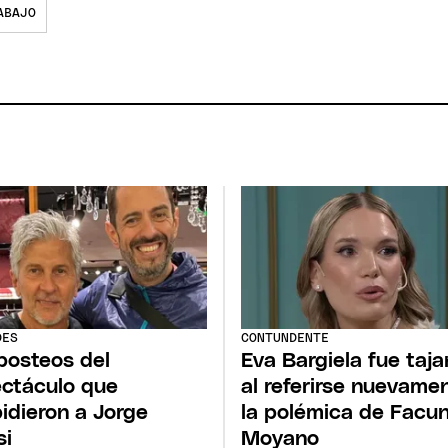
ABAJO
DES
CONTUNDENTE
posteos del
Eva Bargiela fue taja
ctáculo que
al referirse nuevame
idieron a Jorge
la polémica de Facu
si
Moyano