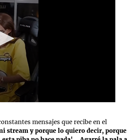
 constantes mensajes que recibe en el
mi stream y porque lo quiero decir, porque
 esta piba no hace nada'... Agarré la pala a