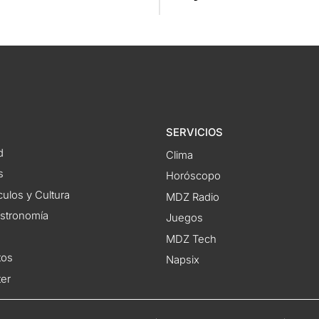
SERVICIOS
d
Clima
s
Horóscopo
ulos y Cultura
MDZ Radio
astronomía
Juegos
MDZ Tech
tos
Napsix
ter