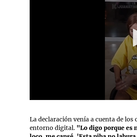
La declaración venía a cuenta de los
entorno digital.
"Lo digo porque es 
loco, me cansé. 'Esta piba no labura,