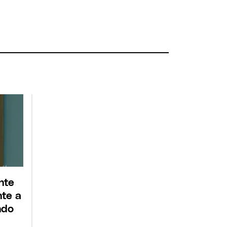
nte
nte a
ndo