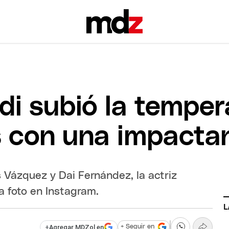
i subió la temper
s con una impacta
 Vázquez y Dai Fernández, la actriz
a foto en Instagram.
L
+
Agregar MDZol en
+ Seguir en