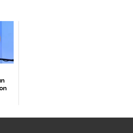
un
con