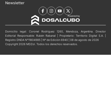
Newsletter
Domicilio legal: Coronel Rodríguez 1260, Mendoza, Argentina. Director
Editorial Responsable: Rubén Rabanal | Propietario: Territorio Digital S.A. |
Registro DNDA N°11804985 | Nº de Edición 6940 | 08 de agosto de 2026
Copyright 2026 MDZol. Todos los derechos reservados.