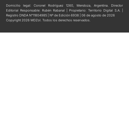
Domicilio legal: Coronel Rodríguez 1260, Mendoza, Argentina. Director
Editorial Responsable: Rubén Rabanal | Propietario: Territorio Digital S.A. |
Registro DNDA N°11804985 | Nº de Edición 6938 | 06 de agosto de 2026
Copyright 2026 MDZol. Todos los derechos reservados.