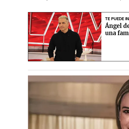
TE PUEDE I
Ángel de
una famo