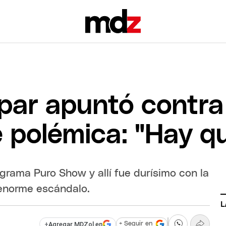
ar apuntó contra 
 polémica: "Hay que
grama Puro Show y allí fue durísimo con la
 enorme escándalo.
L
+
Agregar MDZol en
+ Seguir en