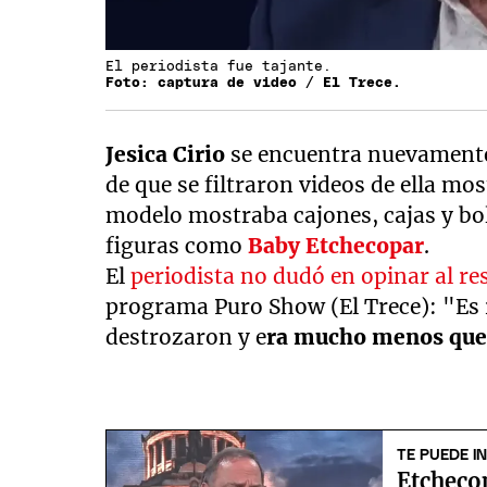
El periodista fue tajante.
Foto: captura de video / El Trece.
Jesica Cirio
se encuentra nuevamente
de que se filtraron videos de ella mo
modelo mostraba cajones, cajas y bol
figuras como
Baby Etchecopar
.
El
periodista no dudó en opinar al re
programa Puro Show (El Trece): "Es 
destrozaron y e
ra mucho menos que
TE PUEDE I
Etcheco