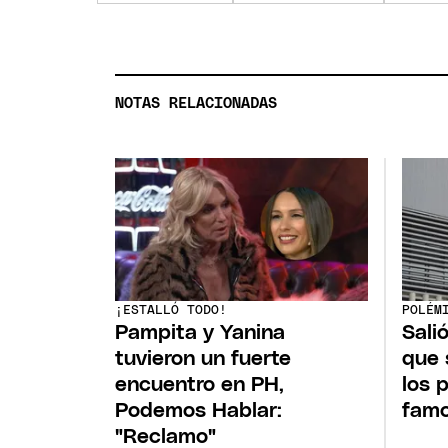
NOTAS RELACIONADAS
¡ESTALLÓ TODO!
POLÉM
Pampita y Yanina
Salió
tuvieron un fuerte
que 
encuentro en PH,
los 
Podemos Hablar:
famo
"Reclamo"