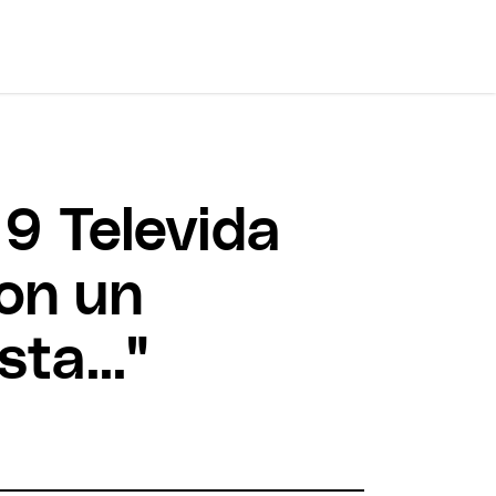
9 Televida
con un
ta..."