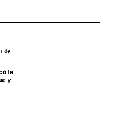
pó la
sa y
n