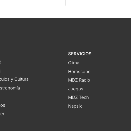
SERVICIOS
d
Clima
s
Horóscopo
ulos y Cultura
MDZ Radio
astronomía
Juegos
MDZ Tech
tos
Napsix
ter