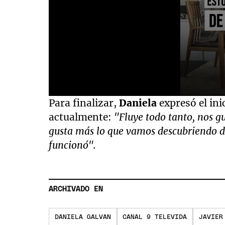
0
Para finalizar,
Daniela
expresó el ini
seconds
of
actualmente:
"Fluye todo tanto, nos gu
1
gusta más lo que vamos descubriendo d
minute,
25
funcionó".
seconds
Volume
90%
ARCHIVADO EN
DANIELA GALVAN
CANAL 9 TELEVIDA
JAVIER