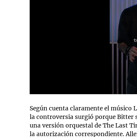
0
seconds
of
Según cuenta claramente el músico L
2
la controversia surgió porque Bitte
minutes,
45
una versión orquestal de The Last Ti
seconds
Volume
90%
la autorización correspondiente. All