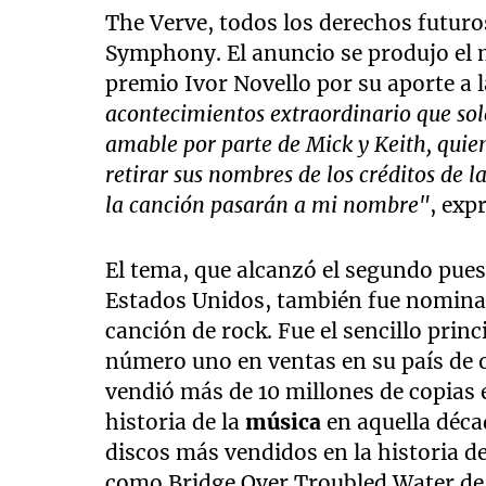
The Verve, todos los derechos futuros
Symphony. El anuncio se produjo el m
premio Ivor Novello por su aporte a l
acontecimientos extraordinario que solo
amable por parte de Mick y Keith, qui
retirar sus nombres de los créditos de l
la canción pasarán a mi nombre"
, exp
El tema, que alcanzó el segundo puest
Estados Unidos, también fue nomina
canción de rock. Fue el sencillo prin
número uno en ventas en su país de o
vendió más de 10 millones de copias 
historia de la
música
en aquella déca
discos más vendidos en la historia d
como Bridge Over Troubled Water de 