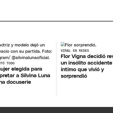
VIRAL EN REDES
Flor Vigna decidió re
un insólito accidente
NTÓ TODO
ujer elegida para
íntimo que vivió y
rpretar a Silvina Luna
sorprendió
na docuserie