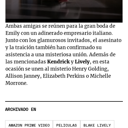
0
Ambas amigas se reúnen para la gran boda de
seconds
Emily con un adinerado empresario italiano.
of
2
Junto con los glamurosos invitados, el asesinato
minutes,
y la traición también han confirmado su
18
seconds
asistencia a una misteriosa unión. Además de
las mencionadas
Kendrick
y
Lively
, en esta
ocasión se unen al misterio Henry Golding,
Allison Janney, Elizabeth Perkins o Michelle
Morrone.
ARCHIVADO EN
AMAZON PRIME VIDEO
PELICULAS
BLAKE LIVELY