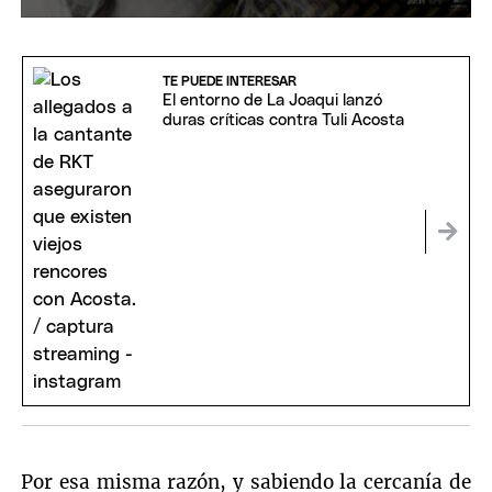
0
seconds
of
2
TE PUEDE INTERESAR
minutes,
El entorno de La Joaqui lanzó
45
duras críticas contra Tuli Acosta
seconds
Por esa misma razón, y sabiendo la cercanía de