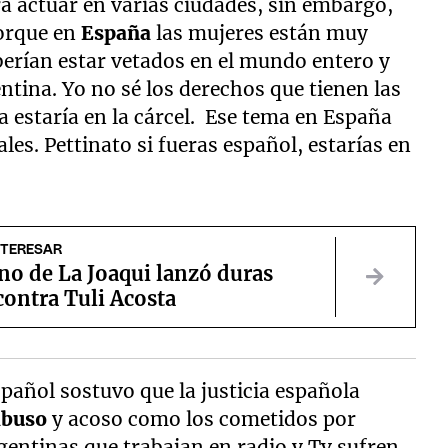
a actuar en varias ciudades, sin embargo,
porque en
España
las mujeres están muy
berían estar vetados en el mundo entero y
ntina. Yo no sé los derechos que tienen las
 estaría en la cárcel. Ese tema en España
ales. Pettinato si fueras español, estarías en
NTERESAR
no de La Joaqui lanzó duras
 contra Tuli Acosta
spañol sostuvo que la justicia española
abuso
y acoso como los cometidos por
rgentinas que trabajan en radio y Tv sufren