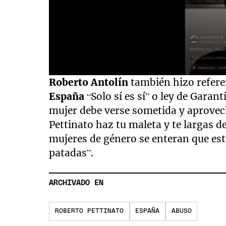
0
Roberto Antolín
también hizo referen
seconds
of
España
“Solo sí es sí” o ley de Garan
8
mujer debe verse sometida y aprovec
minutes,
26
Pettinato haz tu maleta y te largas d
seconds
Volume
90%
mujeres de género se enteran que está
patadas”.
ARCHIVADO EN
ROBERTO PETTINATO
ESPAÑA
ABUSO