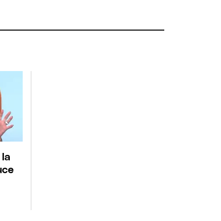
 la
uce