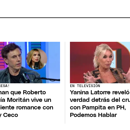
RESA!
EN TELEVISIÓN
man que Roberto
Yanina Latorre reveló
ía Moritán vive un
verdad detrás del cr
piente romance con
con Pampita en PH,
y Ceco
Podemos Hablar