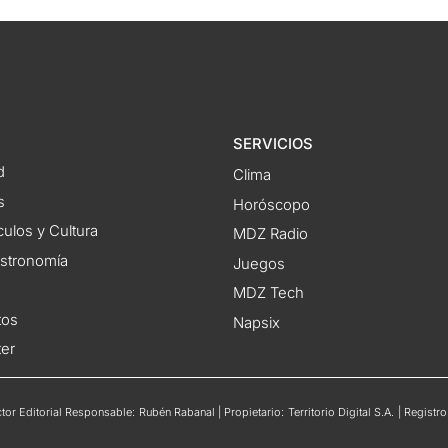
SERVICIOS
d
Clima
s
Horóscopo
ulos y Cultura
MDZ Radio
astronomía
Juegos
MDZ Tech
tos
Napsix
ter
or Editorial Responsable: Rubén Rabanal | Propietario: Territorio Digital S.A. | Regis