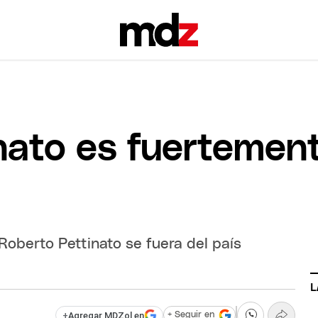
nato es fuertemen
Roberto Pettinato se fuera del país
L
+
Agregar MDZol en
+ Seguir en