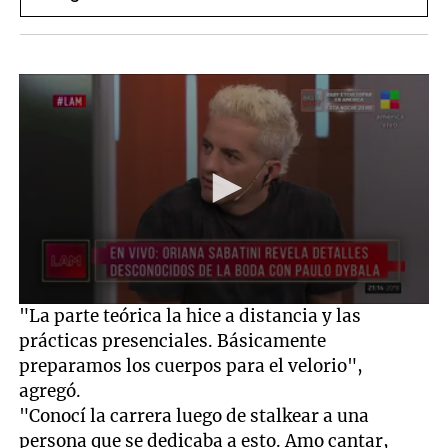
0
"La parte teórica la hice a distancia y las
seconds
prácticas presenciales. Básicamente
of
7
preparamos los cuerpos para el velorio",
minutes,
agregó.
10
seconds
"Conocí la carrera luego de stalkear a una
persona que se dedicaba a esto. Amo cantar,