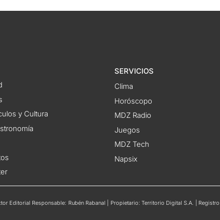
SERVICIOS
d
Clima
s
Horóscopo
ulos y Cultura
MDZ Radio
astronomía
Juegos
MDZ Tech
tos
Napsix
ter
or Editorial Responsable: Rubén Rabanal | Propietario: Territorio Digital S.A. | Regis