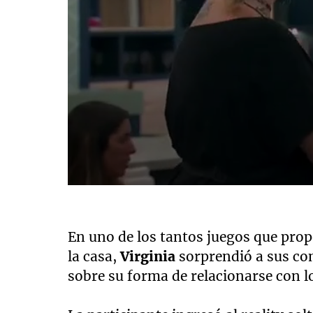
0
seconds
of
18
En uno de los tantos juegos que pro
seconds
Volume
90%
la casa,
Virginia
sorprendió a sus co
sobre su forma de relacionarse con l