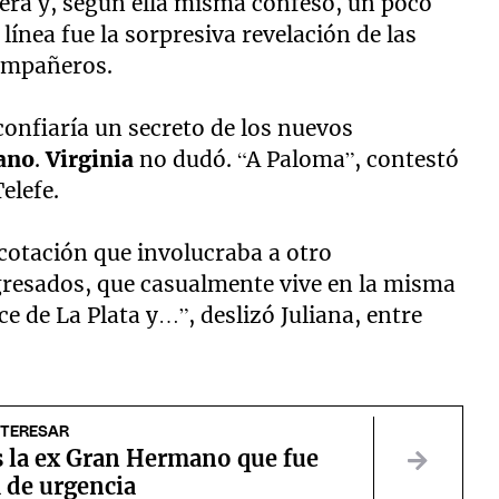
ltera y, según ella misma confesó, un poco
ínea fue la sorpresiva revelación de las
compañeros.
confiaría un secreto de los nuevos
ano
.
Virginia
no dudó. “A Paloma”, contestó
elefe.
acotación que involucraba a otro
ngresados, que casualmente vive en la misma
ce de La Plata y…”, deslizó Juliana, entre
NTERESAR
s la ex Gran Hermano que fue
 de urgencia