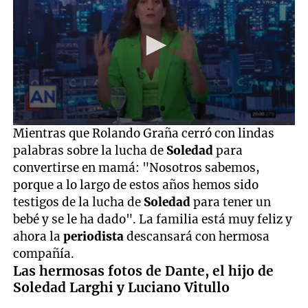
0
Mientras que Rolando Graña cerró con lindas
seconds
palabras sobre la lucha de
Soledad
para
of
58
convertirse en mamá: "Nosotros sabemos,
seconds
porque a lo largo de estos años hemos sido
testigos de la lucha de
Soledad
para tener un
bebé y se le ha dado". La familia está muy feliz y
ahora la
periodista
descansará con hermosa
compañía.
Las hermosas fotos de Dante, el hijo de
Soledad Larghi y Luciano Vitullo