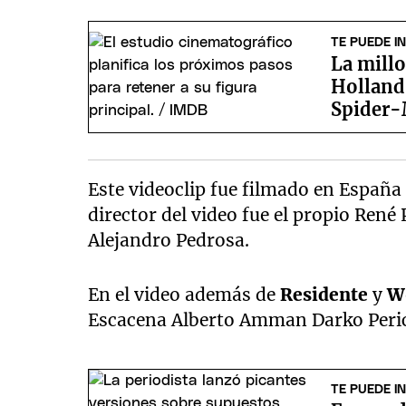
TE PUEDE I
La mill
Holland 
Spider
Este videoclip fue filmado en España d
director del video fue el propio René 
Alejandro Pedrosa.
En el video además de
Residente
y
W
Escacena Alberto Amman Darko Peric
TE PUEDE I