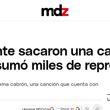
te sacaron una ca
sumó miles de rep
ema cabrón, una canción que cuenta con
L
+
Agregar MDZol en
+ Seguir en