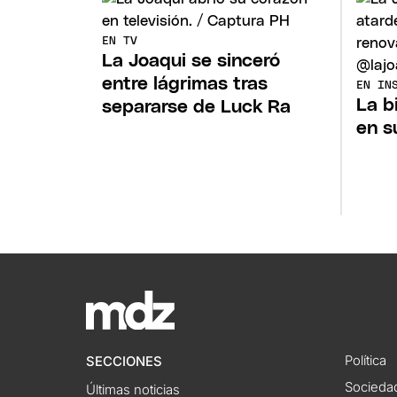
EN TV
La Joaqui se sinceró
entre lágrimas tras
EN IN
La b
separarse de Luck Ra
en s
Política
SECCIONES
Socieda
Últimas noticias