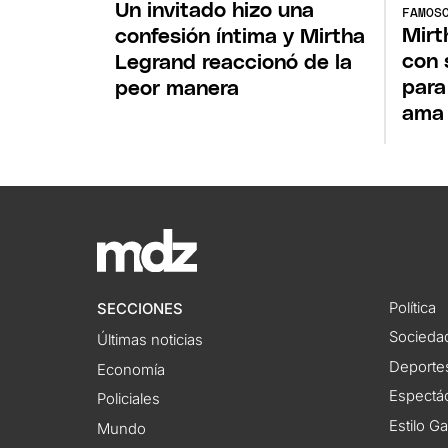
Un invitado hizo una
FAMOS
Mirt
confesión íntima y Mirtha
con 
Legrand reaccionó de la
para
peor manera
ama
Política
SECCIONES
Socieda
Últimas noticias
Deporte
Economía
Espectác
Policiales
Estilo G
Mundo