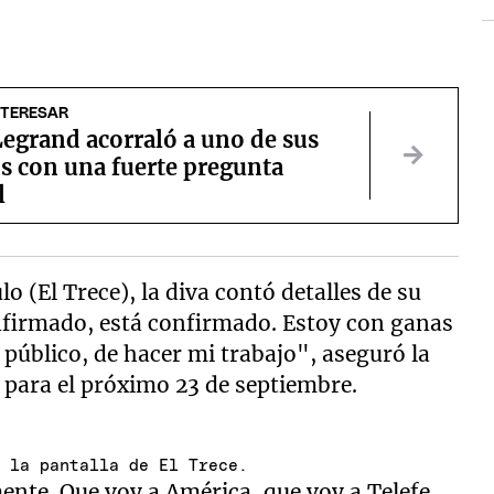
NTERESAR
egrand acorraló a uno de sus
s con una fuerte pregunta
l
o (El Trece), la diva contó detalles de su
onfirmado, está confirmado. Estoy con ganas
l público, de hacer mi trabajo", aseguró la
 para el próximo 23 de septiembre.
a la pantalla de El Trece.
mente. Que voy a América, que voy a Telefe,