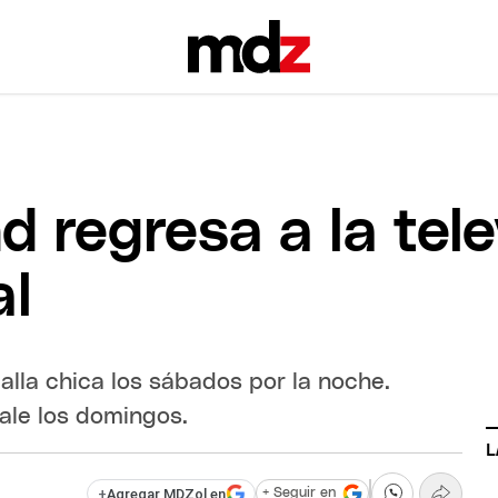
 regresa a la tele
al
talla chica los sábados por la noche.
le los domingos.
L
+
Agregar MDZol en
+ Seguir en