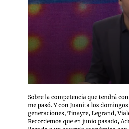
0
seconds
of
Sobre la competencia que tendrá con 
2
me pasó. Y con Juanita los domingos a
minutes,
37
generaciones, Tinayre, Legrand, Vial
seconds
Volume
90%
Recordemos que en junio pasado, Adr