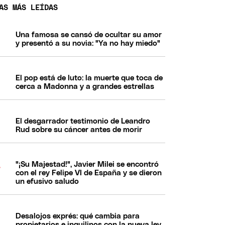
AS MÁS LEÍDAS
Una famosa se cansó de ocultar su amor
y presentó a su novia: "Ya no hay miedo"
El pop está de luto: la muerte que toca de
cerca a Madonna y a grandes estrellas
El desgarrador testimonio de Leandro
Rud sobre su cáncer antes de morir
"¡Su Majestad!", Javier Milei se encontró
con el rey Felipe VI de España y se dieron
un efusivo saludo
Desalojos exprés: qué cambia para
propietarios e inquilinos con la nueva ley