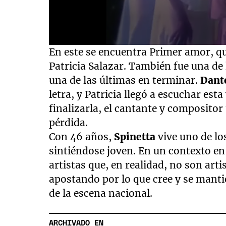
0
En este se encuentra Primer amor, q
seconds
of
Patricia Salazar. También fue una de
4
una de las últimas en terminar.
Dant
minutes,
40
letra, y Patricia llegó a escuchar est
seconds
Volume
90%
finalizarla, el cantante y compositor
pérdida.
Con 46 años,
Spinetta
vive uno de lo
sintiéndose joven. En un contexto en
artistas que, en realidad, no son artis
apostando por lo que cree y se mant
de la escena nacional.
ARCHIVADO EN