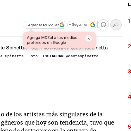
L
+
Agregar MDZol en
+ Seguir en
Agregá MDZol a tus medios
×
preferidos en Google
te Spinetta. Foto: INSTAGRAM @dantespinetta
o de los artistas más singulares de la
s géneros que hoy son tendencia, tuvo que
viene de destacarse en la entrega de