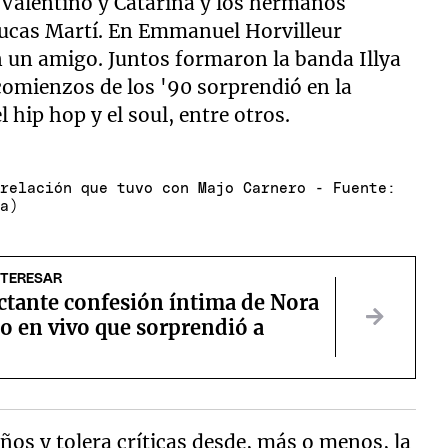
 Valentino y Catarina y los hermanos
ucas Martí. En Emmanuel Horvilleur
n un amigo. Juntos formaron la banda Illya
comienzos de los '90 sorprendió en la
 hip hop y el soul, entre otros.
 relación que tuvo con Majo Carnero - Fuente:
ta)
NTERESAR
ctante confesión íntima de Nora
o en vivo que sorprendió a
ños y tolera críticas desde, más o menos, la