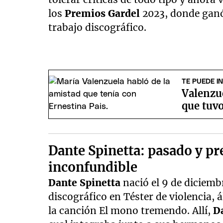
los
Premios
Gardel
2023, donde ganó 
trabajo discográfico.
TE PUEDE I
Valenzue
que tuvo
Dante Spinetta: pasado y pr
inconfundible
Dante
Spinetta
nació el 9 de diciembr
discográfico en Téster de violencia,
la canción El mono tremendo. Allí,
D