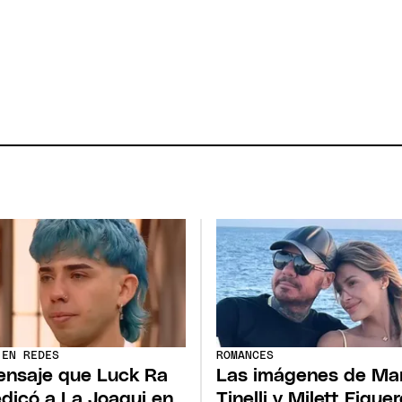
 EN REDES
ROMANCES
ensaje que Luck Ra
Las imágenes de Ma
edicó a La Joaqui en
Tinelli y Milett Figue