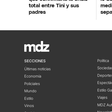
total entre Tini y sus
medi
padres
sepa
Política
SECCIONES
Socieda
Últimas noticias
Deporte
Economía
Espectác
Policiales
Estilo G
Mundo
Viajes
Estilo
MDZ Au
Vinos