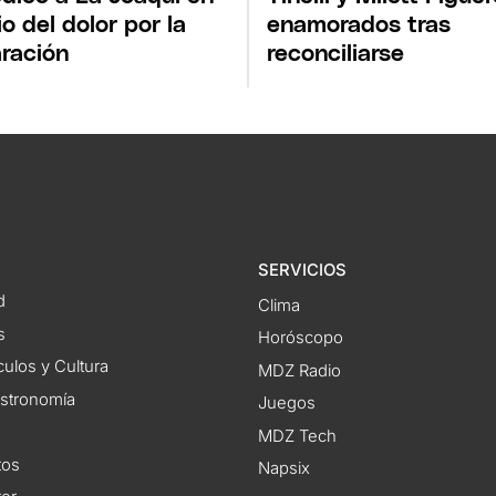
o del dolor por la
enamorados tras
ración
reconciliarse
SERVICIOS
d
Clima
s
Horóscopo
ulos y Cultura
MDZ Radio
astronomía
Juegos
MDZ Tech
tos
Napsix