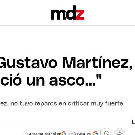
 Gustavo Martínez,
ció un asco..."
ez, no tuvo reparos en criticar muy fuerte
L
+
Agregar MDZol en
+ Seguir en