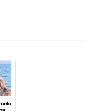
rcelo
roa