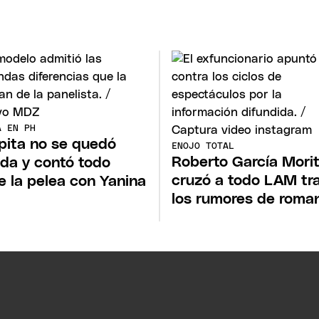
Á EN PH
ita no se quedó
ENOJO TOTAL
Roberto García Mori
ada y contó todo
cruzó a todo LAM tr
e la pelea con Yanina
los rumores de roma