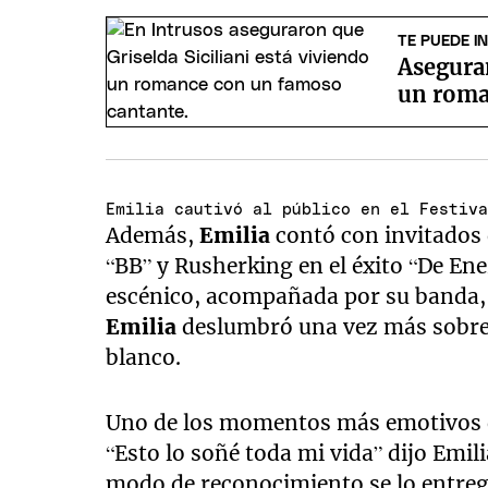
TE PUEDE I
Aseguran
un roma
Emilia cautivó al público en el Festiv
Además,
Emilia
contó con invitados
“BB” y Rusherking en el éxito “De En
escénico, acompañada por su banda, b
Emilia
deslumbró una vez más sobre 
blanco.
Uno de los momentos más emotivos d
“Esto lo soñé toda mi vida” dijo Emili
modo de reconocimiento se lo entregó