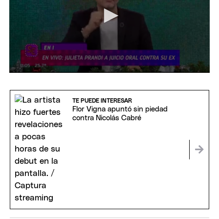
0
seconds
of
2
TE PUEDE INTERESAR
minutes,
Flor Vigna apuntó sin piedad
59
contra Nicolás Cabré
seconds