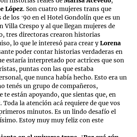
on historias reales de
Marisa Acevedo
,
e López
. Son cuatro mujeres trans que
s de los ‘90 en el Hotel Gondolín que es un
 Villa Crespo y al que llegan mujeres de
ro, tres directoras crearon historias
iso, lo que le interesó para crear y
Lorena
sante poder contar historias verdaderas en
ue estaría interpretado por actrices que son
ristas, puntas con las que estaba
ersonal, que nunca había hecho. Esto era un
e no tenés un grupo de compañeros,
e te están apoyando, que sientas que, en
Toda la atención acá requiere de que vos
 primeros minutos. Es un lindo desafío el
hísimo. Estoy muy muy feliz con este