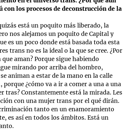
ento en el universo trans. ¿Por qué aún
ú con los procesos de deconstrucción de la
quizás está un poquito más liberado, la
ero nos alejamos un poquito de Capital y
que es un poco donde está basada toda esta
s trans no es la ideal o la que se cree. ¿Por
a que aman? Porque sigue habiendo
sigue mirando por arriba del hombro,
e animan a estar de la mano en la calle
n, porque ¿cómo va a ir a comer a una a una
er tras? Constantemente está la mirada. Les
lación con una mujer trans por el qué dirán.
iscriminación tanto en un enamoramiento
, es así en todos los ámbitos. Está un
anto.