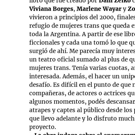
libro que fue creado por
Dani Zelko
c
Viviana Borges
,
Marlene Wayar
y
Zo
vivieron a principios del 2000, finale
refugio de mujeres trans que queda en
toda la Argentina. A partir de ese lib
ficcionales y cada una tomó lo que qu
surgió de ahí. Me parecía muy intere
un teatro oficial sumado al plus de q
mujeres trans. Tenía varias cuotas, a
interesada. Además, el hacer un unip
desafío. Es difícil en el punto de qu
compañeras, de actores o actrices qu
algunos momentos, podés descansar. 
atrapes y captes al público desde los
que llevo adelante y lo disfruto muc
proyecto.