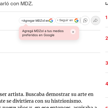
harló con MDZ.
L
+
Agregar MDZol en
+ Seguir en
Agregá MDZol a tus medios
×
preferidos en Google
ser artista. Buscaba demostrar su arte en
te se divirtiera con su histrionismo.
s nueve años y, en ese entonces, aspiraba a