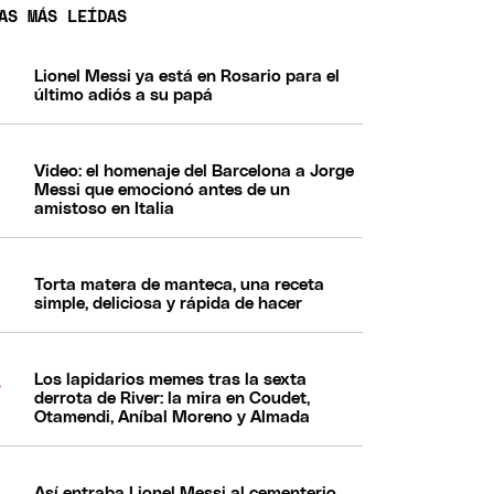
AS MÁS LEÍDAS
Lionel Messi ya está en Rosario para el
último adiós a su papá
Video: el homenaje del Barcelona a Jorge
Messi que emocionó antes de un
amistoso en Italia
Torta matera de manteca, una receta
simple, deliciosa y rápida de hacer
Los lapidarios memes tras la sexta
derrota de River: la mira en Coudet,
Otamendi, Aníbal Moreno y Almada
Así entraba Lionel Messi al cementerio