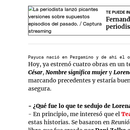
TE PUEDE I
Fernanda
periodis
Payuca nació en Pergamino y de ahí el 
Hoy, ya estrenó cuatro obras en un te
César
,
Nombre significa mujer
y
Loren
marcando precedentes y estaría buen
asegura.
- ¿Qué fue lo que te sedujo de Loren
- En principio, me interesó que el
Te
estas historias. Se basaron en
Reunión