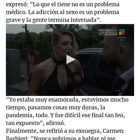
expresó: "Lo que el tiene no es un problema
médico. La adicción al sexo es un problema
grave y la gente termina internada".
0
"Yo estaba muy enamorada, estuvimos mucho
seconds
tiempo, pasamos cosas muy duras, la
of
4
pandemia, todo. Y fue difícil ese final tan feo,
minutes,
tan expuesto", afirmó.
31
seconds
Finalmente, se refirió a su exsuegra, Carmen
Barbieri: "Nunca volvimos a hablar ni me