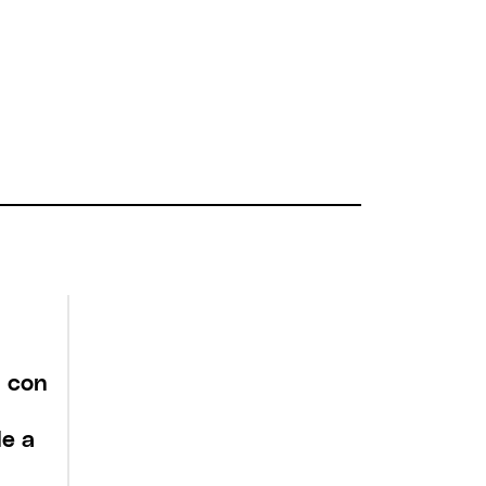
a con
e a