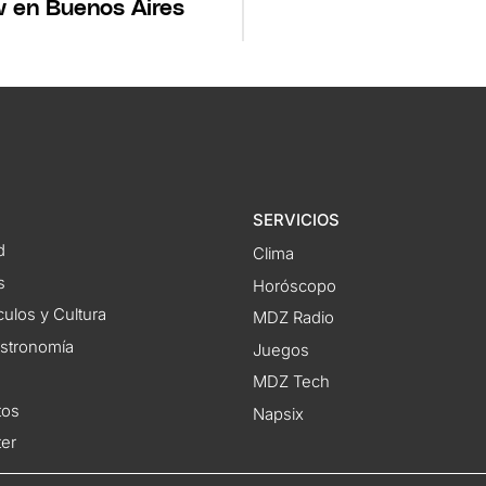
 en Buenos Aires
SERVICIOS
d
Clima
s
Horóscopo
ulos y Cultura
MDZ Radio
astronomía
Juegos
MDZ Tech
tos
Napsix
ter