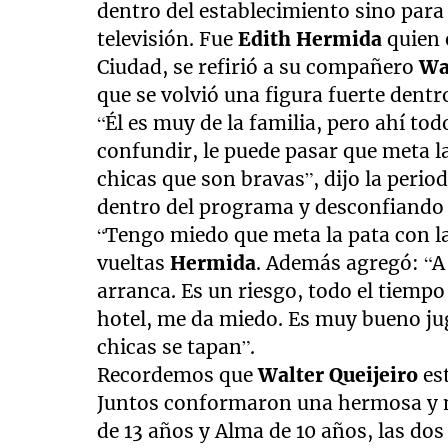
dentro del establecimiento sino para
televisión. Fue
Edith Hermida
quien 
Ciudad, se refirió a su compañero
Wa
que se volvió una figura fuerte dent
“Él es muy de la familia, pero ahí to
confundir, le puede pasar que meta l
chicas que son bravas”, dijo la perio
dentro del programa y desconfiando d
“Tengo miedo que meta la pata con la
vueltas
Hermida
. Además agregó: “A 
arranca. Es un riesgo, todo el tiempo
hotel, me da miedo. Es muy bueno jug
chicas se tapan”.
Recordemos que
Walter Queijeiro
est
Juntos conformaron una hermosa y mu
de 13 años y Alma de 10 años, las dos 