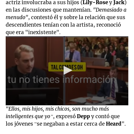
actriz involucraba a sus hijos (
Lily-Rose
y
Jack
)
en las discusiones que mantenían.
"Demasiado a
menudo"
, contestó él y sobre la relación que sus
descendientes tenían con la artista, reconoció
que era "inexistente".
0
"Ellos, mis hijos, mis chicos, son mucho más
seconds
inteligentes que yo”
, expresó
Depp
y contó que
of
1
los jóvenes “se negaban a estar cerca de
Heard
".
minute,
15