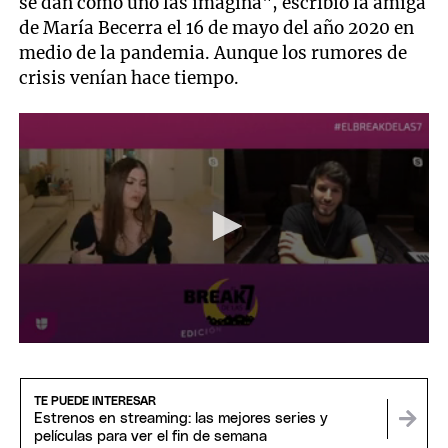
se dan como uno las imagina", escribió la amiga
de María Becerra el 16 de mayo del año 2020 en
medio de la pandemia. Aunque los rumores de
crisis venían hace tiempo.
0
seconds
of
3
TE PUEDE INTERESAR
minutes,
Estrenos en streaming: las mejores series y
52
películas para ver el fin de semana
seconds