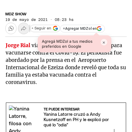
MDZ SHOW
19 de mayo de 2021 · 08:23 hs
+
Agregar MDZol en
+ Seguir en
Agregá MDZol a tus medios
×
Jorge Rial
viajó a Miami el pasado viernes para
preferidos en Google
vacunarse contra el Covid-19. El periodista fue
abordado por la prensa en el Aeropuerto
Internacional de Ezeiza donde reveló que toda su
familia ya estaba vacunada contra el
coronavirus.
TE PUEDE INTERESAR
Yanina Latorre cruzó a Andy
Kusnetzoff en PH y le explicó por
qué lo "odia"