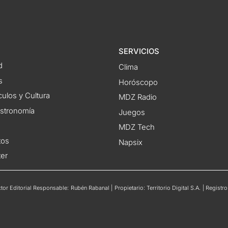
SERVICIOS
d
Clima
s
Horóscopo
ulos y Cultura
MDZ Radio
astronomía
Juegos
MDZ Tech
tos
Napsix
ter
or Editorial Responsable: Rubén Rabanal | Propietario: Territorio Digital S.A. | Regis