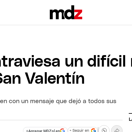
traviesa un difíci
San Valentín
gen con un mensaje que dejó a todos sus
L
+
Agregar MDZol en
+ Seguir en