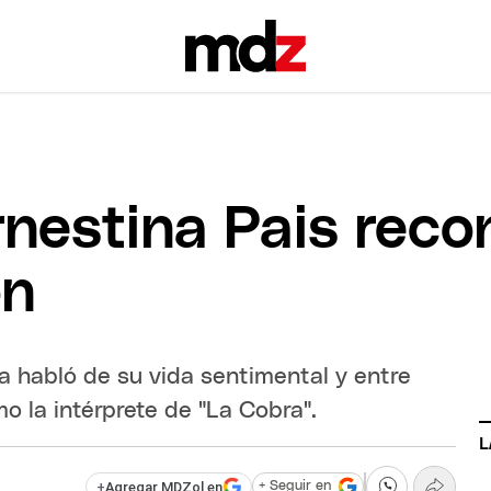
rnestina Pais reco
ón
ta habló de su vida sentimental y entre
mo la intérprete de "La Cobra".
L
+
Agregar MDZol en
+ Seguir en