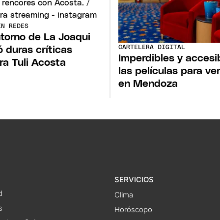
EN REDES
ntorno de La Joaqui
CARTELERA DIGITAL
ó duras críticas
Imperdibles y accesi
ra Tuli Acosta
las películas para ve
en Mendoza
SERVICIOS
d
Clima
s
Horóscopo