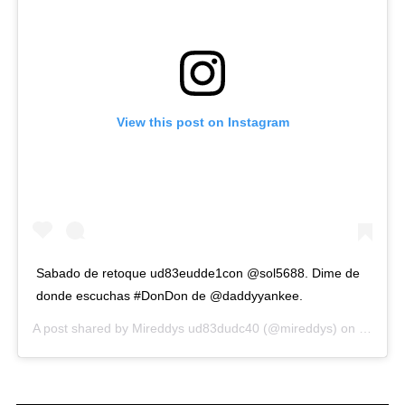
View this post on Instagram
Sabado de retoque ud83eudde1con @sol5688. Dime de
donde escuchas #DonDon de @daddyyankee.
A post shared by
Mireddys ud83dudc40
(@mireddys) on
Sep 12,