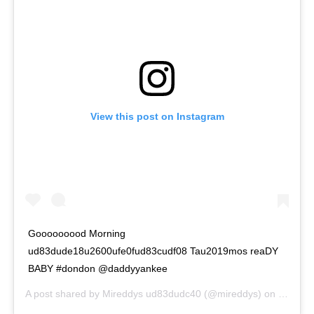
View this post on Instagram
Gooooooood Morning
ud83dude18u2600ufe0fud83cudf08 Tau2019mos reaDY
BABY #dondon @daddyyankee
A post shared by
Mireddys ud83dudc40
(@mireddys) on
Sep 11,