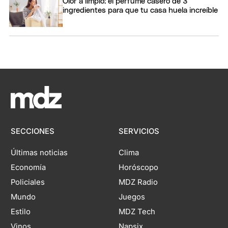
Olor a limpio: el perfume casero de 3
ingredientes para que tu casa huela increíble
SECCIONES
SERVICIOS
Últimas noticias
Clima
Economía
Horóscopo
Policiales
MDZ Radio
Mundo
Juegos
Estilo
MDZ Tech
Vinos
Napsix