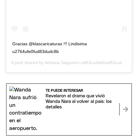
Gracias @klascaricaturas !!! Lindisima
u2764ufe0fud83dudc8b
A post shared by
Adriana Salgueiro ud83cudde6ud83cuddf7
(@sa
TE PUEDE INTERESAR
Revelaron el drama que vivió
Wanda Nara al volver al país: los
detalles