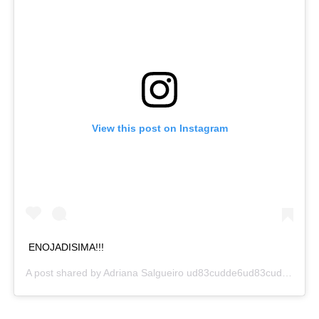
View this post on Instagram
ENOJADISIMA!!!
A post shared by
Adriana Salgueiro ud83cudde6ud83cuddf7
(@sa