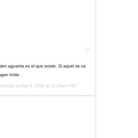
en aguanta es el que existe. Si aquel se va
gan triste .
avezzi) on
Apr 4, 2020 at 11:28am PDT