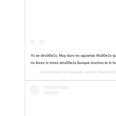
Yo se diru00e1s, Muy duro es aguantar Mu00e1s qui
no llores ni mires atru00e1s Aunque muchos te lo ha
A post shared by
Ezequiel Lavezzi
(@pocho22l