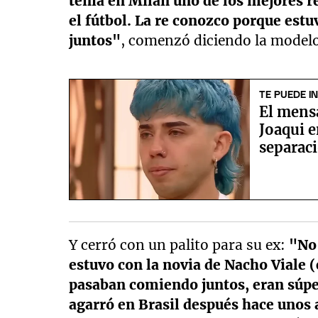
tenía en Milán uno de los mejores r
el fútbol. La re conozco porque est
juntos"
, comenzó diciendo la modelo
TE PUEDE I
El mensa
Joaqui e
separac
Y cerró con un palito para su ex:
"No 
estuvo con la novia de Nacho Viale (
pasaban comiendo juntos, eran súper
agarró en Brasil después hace unos 