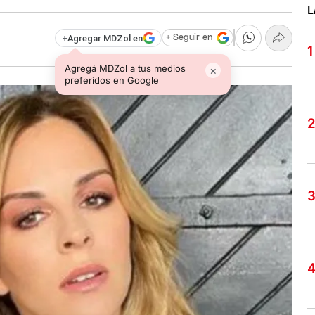
L
+
Agregar MDZol en
+ Seguir en
Agregá MDZol a tus medios
×
preferidos en Google