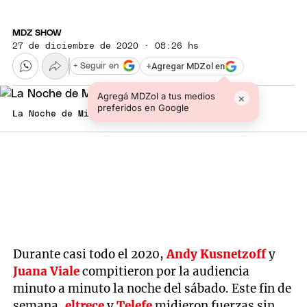
MDZ SHOW
27 de diciembre de 2020 · 08:26 hs
+
Agregar MDZol en
+ Seguir en
Agregá MDZol a tus medios
×
preferidos en Google
La Noche de Mirtha
Durante casi todo el 2020,
Andy Kusnetzoff
y
Juana Viale
compitieron por la audiencia
minuto a minuto la noche del sábado. Este fin de
semana,
eltrece
y
Telefe
midieron fuerzas sin