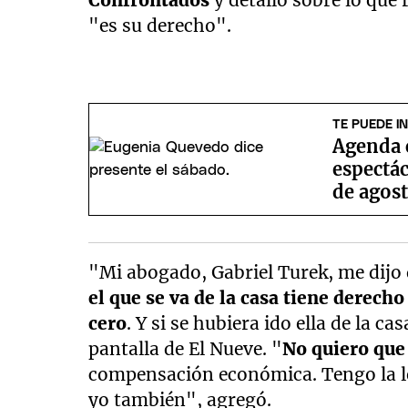
Confrontados
y detalló sobre lo que
"es su derecho".
TE PUEDE I
Agenda c
espectác
de agos
"Mi abogado, Gabriel Turek, me dijo q
el que se va de la casa tiene derech
cero
. Y si se hubiera ido ella de la ca
pantalla de El Nueve. "
No quiero qu
compensación económica. Tengo la ley
yo también", agregó.