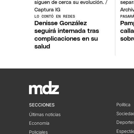
LO CONTÓ EN REDES
PASAR
Denisse González
Pamp
seguirá internada tras
call
complicaciones en su
sobr
salud
Política
SECCIONES
Socieda
Últimas noticias
Deporte
Economía
Espectác
Policiales