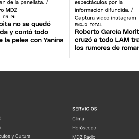
Á EN PH
ita no se quedó
ENOJO TOTAL
Roberto García Mori
ada y contó todo
cruzó a todo LAM tr
e la pelea con Yanina
los rumores de roma
SERVICIOS
d
Clima
s
Horóscopo
ulos y Cultura
MDZ Radio