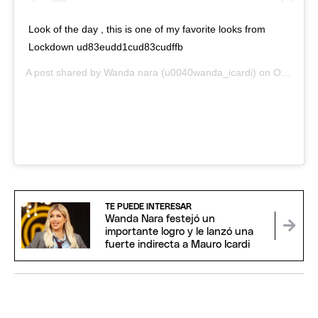
Look of the day , this is one of my favorite looks from
Lockdown ud83eudd1cud83cudffb
A post shared by
Wanda nara
(u0040wanda_icardi) on
Oct 30, 2020 at 5:58am PDT
TE PUEDE INTERESAR
Wanda Nara festejó un
importante logro y le lanzó una
fuerte indirecta a Mauro Icardi