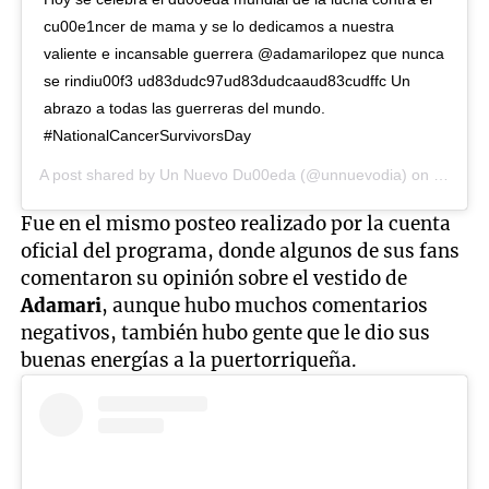
cu00e1ncer de mama y se lo dedicamos a nuestra
valiente e incansable guerrera @adamarilopez que nunca
se rindiu00f3 ud83dudc97ud83dudcaaud83cudffc Un
abrazo a todas las guerreras del mundo.
#NationalCancerSurvivorsDay
A post shared by
Un Nuevo Du00eda
(@unnuevodia) on
Oct 19,
Fue en el mismo posteo realizado por la cuenta
oficial del programa, donde algunos de sus fans
comentaron su opinión sobre el vestido de
Adamari
, aunque hubo muchos comentarios
negativos, también hubo gente que le dio sus
buenas energías a la puertorriqueña.