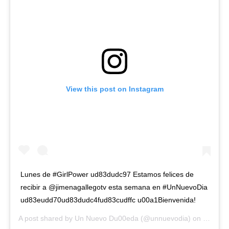
View this post on Instagram
Lunes de #GirlPower ud83dudc97 Estamos felices de
recibir a @jimenagallegotv esta semana en #UnNuevoDia
ud83eudd70ud83dudc4fud83cudffc u00a1Bienvenida!
A post shared by
Un Nuevo Du00eda
(@unnuevodia) on
Oct 19,