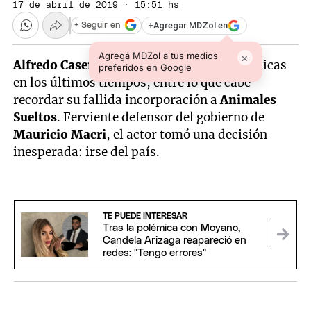
17 de abril de 2019 · 15:51 hs
+
Agregar MDZol en
+ Seguir en
Agregá MDZol a tus medios
×
Alfredo Casero
protagonizó muchas polémicas
preferidos en Google
en los últimos tiempos, entre lo que cabe
recordar su fallida incorporación a
Animales
Sueltos
. Ferviente defensor del gobierno de
Mauricio Macri
, el actor tomó una decisión
inesperada: irse del país.
TE PUEDE INTERESAR
Tras la polémica con Moyano,
Candela Arizaga reapareció en
redes: "Tengo errores"