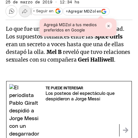
25 de marzo de 2019 · 12:34 hs
+
Agregar MDZol en
+ Seguir en
Agregá MDZol a tus medios
×
Lo que fue un rumor se transformó en verdad.
preferidos en Google
Los supuestos romances entre las
Spice Girls
eran un secreto a voces hasta que una de ellas
destapó la olla.
Mel B
reveló que tuvo relaciones
sexuales con su compañera
Geri Halliwell
.
TE PUEDE INTERESAR
Los posteos del espectáculo que
despidieron a Jorge Messi