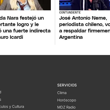
CONTUNDENTE
a Nara festejó un
José Antonio Neme,
rtante logro y le
periodista chileno, vo
ó una fuerte indirecta
a respaldar firmemen
uro Icardi
Argentina
SERVICIOS
d
Clima
s
Horóscopo
ulos y Cultura
MDZ Radio