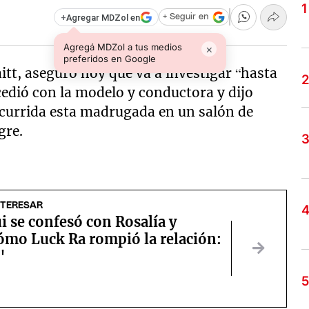
+
Agregar MDZol en
+ Seguir en
Agregá MDZol a tus medios
×
preferidos en Google
aitt, aseguró hoy que va a investigar “hasta
cedió con la modelo y conductora y dijo
ocurrida esta madrugada en un salón de
gre.
NTERESAR
i se confesó con Rosalía y
ómo Luck Ra rompió la relación:
"