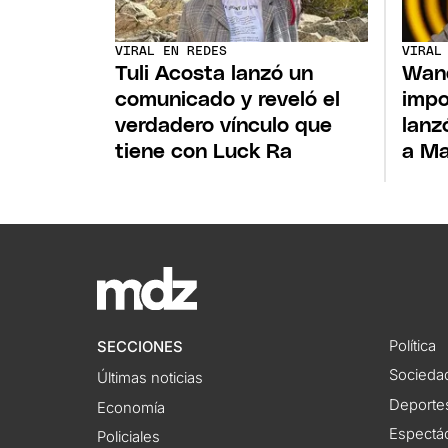
VIRAL EN REDES
VIRAL
Tuli Acosta lanzó un
Wand
comunicado y reveló el
impo
verdadero vínculo que
lanz
tiene con Luck Ra
a Ma
Política
SECCIONES
Socieda
Últimas noticias
Deporte
Economía
Espectác
Policiales