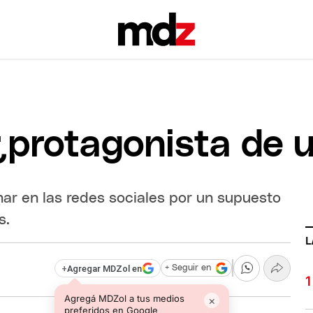
 ¿protagonista de 
nar en las redes sociales por un supuesto
s.
L
+
Agregar MDZol en
+ Seguir en
Agregá MDZol a tus medios
×
preferidos en Google