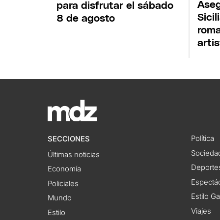
Aseg
para disfrutar el sábado
Sicil
8 de agosto
roma
arti
Política
SECCIONES
Socieda
Últimas noticias
Deporte
Economía
Espectác
Policiales
Estilo G
Mundo
Viajes
Estilo