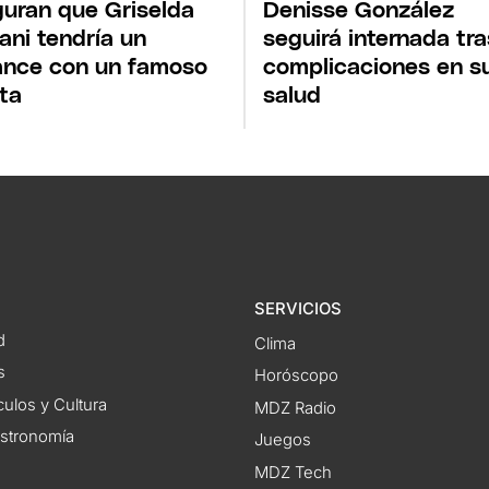
uran que Griselda
Denisse González
iani tendría un
seguirá internada tra
nce con un famoso
complicaciones en s
sta
salud
SERVICIOS
d
Clima
s
Horóscopo
ulos y Cultura
MDZ Radio
astronomía
Juegos
MDZ Tech