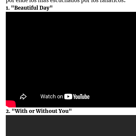
por ende los más escuchados por los fanáticos
:
1. "Beautiful Day"
2. "With or Without You"