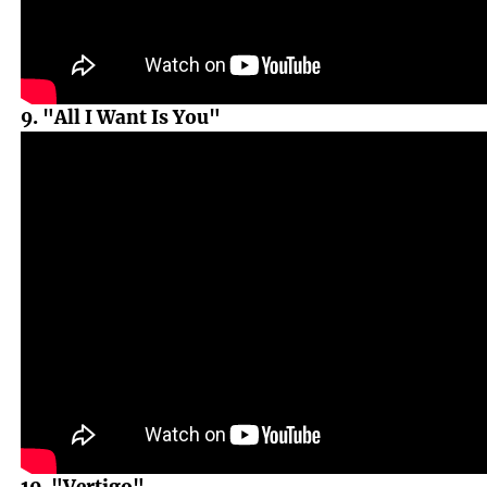
9. "All I Want Is You"
10. "Vertigo"