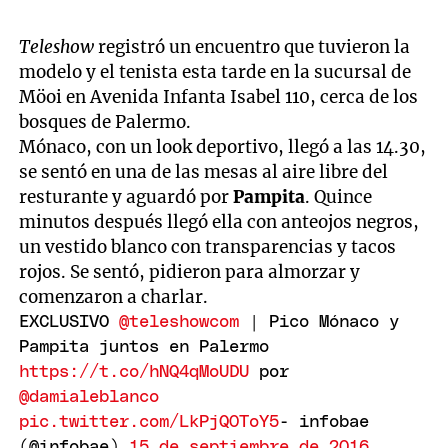
Teleshow
registró un encuentro que tuvieron la
modelo y el tenista esta tarde en la sucursal de
Möoi en Avenida Infanta Isabel 110, cerca de los
bosques de Palermo.
Mónaco, con un look deportivo, llegó a las 14.30,
se sentó en una de las mesas al aire libre del
resturante y aguardó por
Pampita
. Quince
minutos después llegó ella con anteojos negros,
un vestido blanco con transparencias y tacos
rojos. Se sentó, pidieron para almorzar y
comenzaron a charlar.
EXCLUSIVO
@teleshowcom
| Pico Mónaco y
Pampita juntos en Palermo
https://t.co/hNQ4qMoUDU
por
@damialeblanco
pic.twitter.com/LkPjQ0ToY5
- infobae
(@infobae)
15 de septiembre de 2016